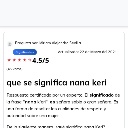
Pregunta por: Miriam Alejandra Sevilla
Actualizado: 22 de Marzo del 2021
Significados
4.5/5
star
star
star
star
star_border
(46 Votos)
que se significa nana keri
Respuesta certificada por un experto. El
significado
de
la frase "
nana
k'eri",
es
señora sabia o gran señora.
Es
una forma de resaltar las cualidades de respeto y
autoridad sobre una mujer.
De la siguiente manera, ¿qué significa nana Keri?