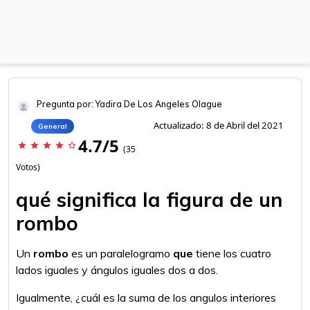
Pregunta por: Yadira De Los Angeles Olague
Actualizado: 8 de Abril del 2021
General
4.7/5
star
star
star
star
star_border
(35
Votos)
qué significa la figura de un
rombo
Un
rombo
es un paralelogramo
que
tiene los cuatro
lados iguales y ángulos iguales dos a dos.
Igualmente, ¿cuál es la suma de los angulos interiores