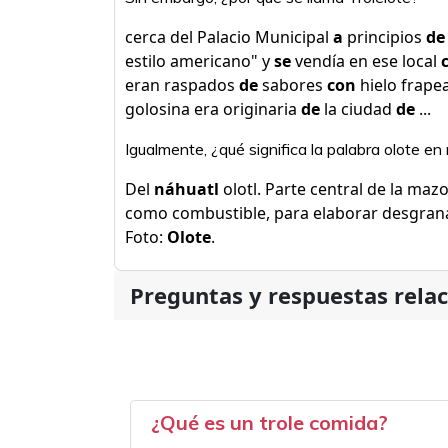
cerca del Palacio Municipal
a
principios
de
estilo americano" y
se
vendía en ese local
eran raspados
de
sabores
con
hielo frapea
golosina era originaria
de
la ciudad
de
...
Igualmente, ¿qué significa la palabra olote en
Del
náhuatl
olotl. Parte central de la maz
como combustible, para elaborar desgran
Foto:
Olote
.
Preguntas y respuestas rela
¿Qué es un trole comida?