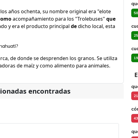
qu
los años ochenta, su nombre original era "elote
50
como
acompañamiento para los "Trolebuses"
que
do y era el producto principal
de
dicho local, esta
cu
25
 nahuatl?
cu
orca, de donde se desprenden los granos. Se utiliza
19
adoras de maíz y como alimento para animales.
E
qu
cionadas encontradas
21
có
43
qu