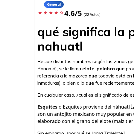
General
4.6/5
star
star
star
star
star_border
(22 Votos)
qué significa la 
nahuatl
Recibe distintos nombres según las zonas ge
Panamá), se le llama
elote
,
palabra que
pro
referencia a la mazorca
que
todavía está en 
inmaduras), o bien a la
que
fue recientemente 
En cualquier caso, ¿cuál es el significado de e
Esquites
o Ezquites proviene del náhuatl Íz
son un antojito mexicano muy popular en t
elaborado con el grano del elote (maíz tier
Sin embargo, ¿por qué se llama Trolelote?