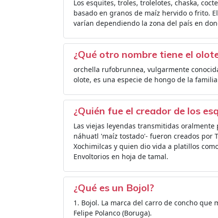
Los esquites, troles, trolelotes, chaska, coct
basado en granos de maíz hervido o frito. E
varían dependiendo la zona del país en don
¿Qué otro nombre tiene el olot
orchella rufobrunnea, vulgarmente conocida 
olote, es una especie de hongo de la famili
¿Quién fue el creador de los es
Las viejas leyendas transmitidas oralmente 
náhuatl 'maíz tostado'- fueron creados por T
Xochimilcas y quien dio vida a platillos como
Envoltorios en hoja de tamal.
¿Qué es un Bojol?
1. Bojol. La marca del carro de concho que m
Felipe Polanco (Boruga).