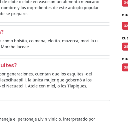
el de elote o elote en vaso​​ son un alimento mexicano
34
l nombre y los ingredientes de este antojito popular
de se prepare.
qu
32
e?
cu
como bolsita, colmena, elotito, mazorca, morilla u
a Morchellaceae.
28
qu
quites?
39
por generaciones, cuentan que los esquites -del
lazocihuapilli, la única mujer que gobernó a los
 el Necuatolli, Atole con miel, o los Tlapiques,
aneja el personaje Elvin Vinicio, interpretado por