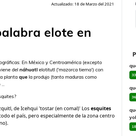
Actualizado: 18 de Marzo del 2021
palabra elote en
P
ográficas: En México y Centroamérica (excepto
qué
viene del
náhuatl
elotitutl ('mazorca tierna')​ con
33
la planta
que
la produjo (tanto maduras como
...
qu
squites?
36
quitl, de Icehqui 'tostar (en comal)' Los
esquites
qu
odo el país, pero especialmente de la zona centro
yo
no).
18