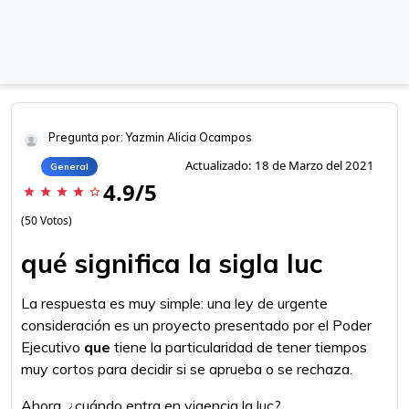
Pregunta por: Yazmin Alicia Ocampos
Actualizado: 18 de Marzo del 2021
General
4.9/5
star
star
star
star
star_border
(50 Votos)
qué significa la sigla luc
La respuesta es muy simple: una ley de urgente
consideración es un proyecto presentado por el Poder
Ejecutivo
que
tiene la particularidad de tener tiempos
muy cortos para decidir si se aprueba o se rechaza.
Ahora, ¿cuándo entra en vigencia la luc?