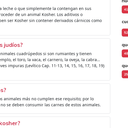
hu
 la leche o que simplemente la contengan en sus
41
roceder de un animal Kosher. Los aditivos o
ben ser Kosher sin contener derivados cárnicos como
cuá
52
s judíos?
qu
animales cuadrúpedos si son rumiantes y tienen
48
plo, el toro, la vaca, el carnero, la oveja, la cabra…
qu
es impuras (Levítico Cap. 11-13, 14, 15, 16, 17, 18, 19)
25
os?
arios animales más no cumplen ese requisito; por lo
e no se deben consumir las carnes de estos animales.
 kosher?