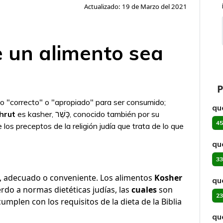
Actualizado: 19 de Marzo del 2021
e un alimento sea
P
qu
hrut
es kasher, כָּשֵׁר, conocido también por su
45
 los preceptos de la religión judía que trata de lo que
qu
33
, adecuado o conveniente. Los alimentos
Kosher
qu
rdo a normas dietéticas judías, las
cuales
son
23
mplen con los requisitos de la dieta de la Biblia
qu