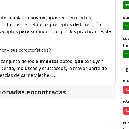
39
te la palabra
kosher
)
que
reciben ciertos
qu
roductos respetan los preceptos
de
la religión
11
s y aptos
para
ser ingeridos por los practicantes
de
cu
he
her y sus características?
11
l conjunto de los
alimentos
aptos,
que
excluyen
 cerdo, moluscos y crustáceos, la mayor parte de
E
zclas de carne y leche… ...
qu
41
cionadas encontradas
có
41
cu