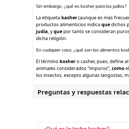
Sin embargo, ¿qué es kosher para los judíos?
La etiqueta
kasher
(aunque es más frecuen
productos alimenticios indica
que
dichos p
judía
, y
que
por tanto se consideran puro
dicha religión.
En cualquier caso, ¿qué son los alimentos kos
El término
kosher
o casher, pues, define a
animales considerados “impuros”,
como
el
los insectos, excepto algunas langostas, me
Preguntas y respuestas rela
¿Qué es la leche kosher?