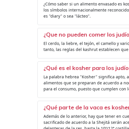
¿Cómo saber si un alimento envasado es kosh
los símbolos internacionalmente reconocidos
es "diary" o sea "lácteo".
¿Que no pueden comer los judí
El cerdo, la liebre, el tejón, el camello y v
tanto, las reglas del kashrut establecen qu
¿Qué es el kosher para los judí
La palabra hebrea "Kosher" significa apto, 
alimentos que se preparan de acuerdo a norm
para el consumo, puesto que cumplen con los
¿Qué parte de la vaca es koshe
Además de lo anterior, hay que tener en cu
sacrificado de acuerdo a la Shejitá serán a
delanteras de la res, hasta la 10º/12ª costilla