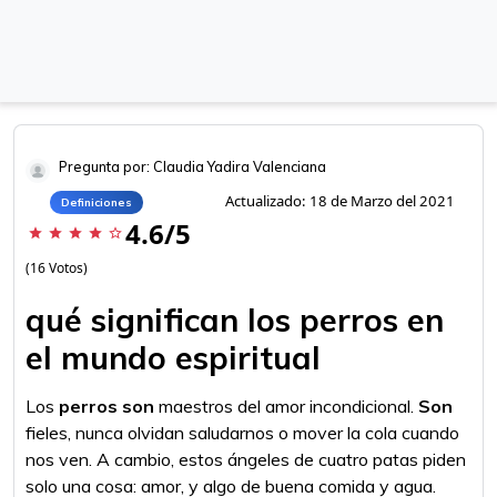
Pregunta por: Claudia Yadira Valenciana
Actualizado: 18 de Marzo del 2021
Definiciones
4.6/5
star
star
star
star
star_border
(16 Votos)
qué significan los perros en
el mundo espiritual
Los
perros son
maestros del amor incondicional.
Son
fieles, nunca olvidan saludarnos o mover la cola cuando
nos ven. A cambio, estos ángeles de cuatro patas piden
solo una cosa: amor, y algo de buena comida y agua.