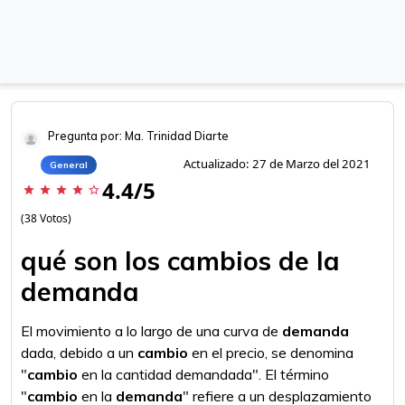
Pregunta por: Ma. Trinidad Diarte
Actualizado: 27 de Marzo del 2021
General
4.4/5
star
star
star
star
star_border
(38 Votos)
qué son los cambios de la
demanda
El movimiento a lo largo de una curva de
demanda
dada, debido a un
cambio
en el precio, se denomina
"
cambio
en la cantidad demandada". El término
"
cambio
en la
demanda
" refiere a un desplazamiento