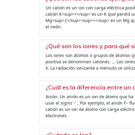
Un catión es un ion con carga eléctrica posit
catión K<sup>+</sup> es un K que perdió un 
Mg<sup>2</sup><sup>+</sup> es un Mg que 
el neón.
¿Qué son los iones y para qué s
Los iones son átomos o grupos de átomos qu
positiva se denominan cationes. ... Los ione
X. La radiación ionizante a menudo se utiliz
¿Cuál es la diferencia entre un
Anión: Un anión es un ion de átomo que ha 
usar el signo '-' , Por ejemplo, el anión F– 
catión es un ion de átomo con carga eléctric
electrones.
¿Cuándo es Ion?