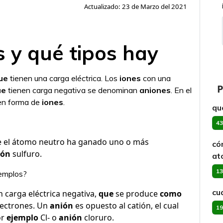
Actualizado: 23 de Marzo del 2021
s y qué tipos hay
ue
tienen una carga eléctrica. Los
iones
con una
P
ue
tienen carga negativa se denominan
aniones
. En el
en forma de
iones
.
qu
43
de el átomo neutro ha ganado uno o más
có
ión
sulfuro.
at
13
jemplos?
cu
 carga eléctrica negativa,
que
se produce
como
lectrones. Un
anión
es opuesto al catión, el cual
19
or
ejemplo
Cl- o
anión
cloruro.