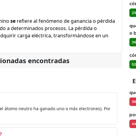
có
29
rmino
se
refiere al fenómeno de ganancia o pérdida
qu
do a determinados procesos. La pérdida o
o 
dquirir carga eléctrica, transformándose en un
36
có
cionadas encontradas
52
E
qu
36
 el átomo neutro ha ganado uno o más electrones). Por
po
44
?