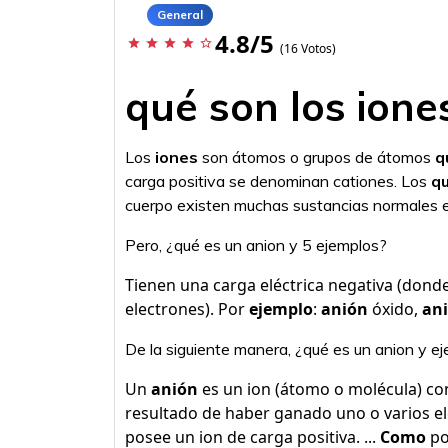
General
4.8/5
star
star
star
star
star_border
(16 Votos)
qué son los ione
Los
iones
son átomos o grupos de átomos
q
carga positiva se denominan cationes. Los
q
cuerpo existen muchas sustancias normales 
Pero, ¿qué es un anion y 5 ejemplos?
Tienen una carga eléctrica negativa (don
electrones). Por
ejemplo
:
anión
óxido,
an
De la siguiente manera, ¿qué es un anion y e
Un
anión
es un ion (átomo o molécula) con
resultado de haber ganado uno o varios e
posee un ion de carga positiva. ...
Como
p