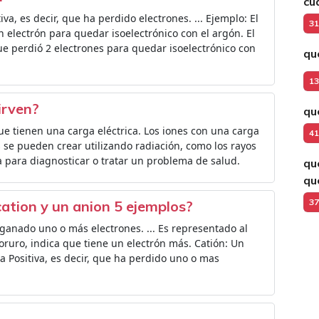
cu
iva, es decir, que ha perdido electrones. ... Ejemplo: El
31
electrón para quedar isoelectrónico con el argón. El
perdió 2 electrones para quedar isoelectrónico con
qu
13
irven?
qu
e tienen una carga eléctrica. Los iones con una carga
41
s se pueden crear utilizando radiación, como los rayos
a para diagnosticar o tratar un problema de salud.
qu
qu
37
 cation y un anion 5 ejemplos?
ganado uno o más electrones. ... Es representado al
fluoruro, indica que tiene un electrón más. Catión: Un
a Positiva, es decir, que ha perdido uno o mas