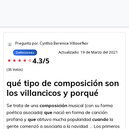
Pregunta por: Cynthia Berenice Villase%or
Actualizado: 19 de Marzo del 2021
Definiciones
4.3/5
star
star
star
star
star_border
(36 Votos)
qué tipo de composición son
los villancicos y porqué
Se trata de una
composición
musical (con su forma
poética asociada)
que
nació en forma de canción
profana y
que
obtuvo mucha popularidad
cuando
la
gente comenzó a asociarla a la navidad. ... Los primeros