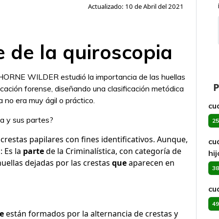
Actualizado: 10 de Abril del 2021
e de la quiroscopia
RNE WILDER estudió la importancia de las huellas
P
icación forense, diseñando una clasificación metódica
a no era muy ágil o práctico.
cu
a y sus partes?
25
 crestas papilares con fines identificativos. Aunque,
cu
 Es la
parte
de la Criminalística, con categoría de
hij
huellas dejadas por las crestas
que
aparecen en
38
cu
49
e
están formados por la alternancia de crestas y