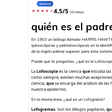
General
4.5/5
star
star
star
star
star_border
(33 Votos)
quién es el padr
En 1903 un biólogo llamado HARRIS HAWTHO
quiroscópicas y pelmatoscópicas en la identif
de la región palmar superior, pero este sistem
Puede que te preguntes, ¿qué es la Lofoscopi
La
Lofoscopia
es la ciencia
que
estudia las
como siempre, existen muchas acepciones:
ciencia,
que
se encarga del análisis de las 
nuestra epidermis.
En la misma linea, ¿qué es un Lofograma?
Lofogramas
. Son los dibujos papilares,
qu