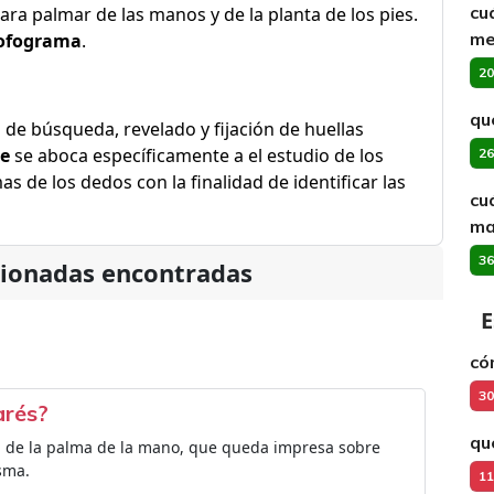
cu
ara palmar de las manos y de la planta de los pies.
me
ofograma
.
20
qué
 de búsqueda, revelado y fijación de huellas
e
se aboca específicamente a el estudio de los
26
s de los dedos con la finalidad de identificar las
cu
ma
36
cionadas encontradas
E
có
30
arés?
qu
el de la palma de la mano, que queda impresa sobre
sma.
11