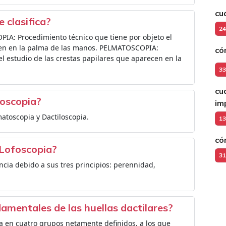
cu
 clasifica?
24
OPIA: Procedimiento técnico que tiene por objeto el
ecen en la palma de las manos. PELMATOSCOPIA:
có
el estudio de las crestas papilares que aparecen en la
33
cu
foscopia?
im
matoscopia y Dactiloscopia.
13
có
a Lofoscopia?
31
encia debido a sus tres principios: perennidad,
damentales de las huellas dactilares?
a en cuatro grupos netamente definidos, a los que