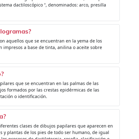
stema dactiloscópico “, denominados: arco, presilla
tilogramas?
Son aquellos que se encuentran en la yema de los
n impresos a base de tinta, anilina o aceite sobre
o?
papilares que se encuentran en las palmas de las
ujos formados por las crestas epidérmicas de las
ación o identificación.
ia?
iferentes clases de dibujos papilares que aparecen en
 y plantas de los pies de todo ser humano, de igual
 los procesos de dactilotecnia, reseña, clasificación e