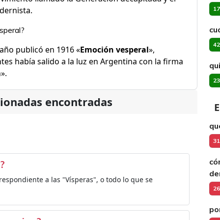
ernista.
17
cu
speral?
42
año publicó en 1916 «
Emoción vesperal
»,
tes había salido a la luz en Argentina con la firma
qu
».
23
cionadas encontradas
E
qu
31
có
a?
de
respondiente a las "Vísperas", o todo lo que se
26
po