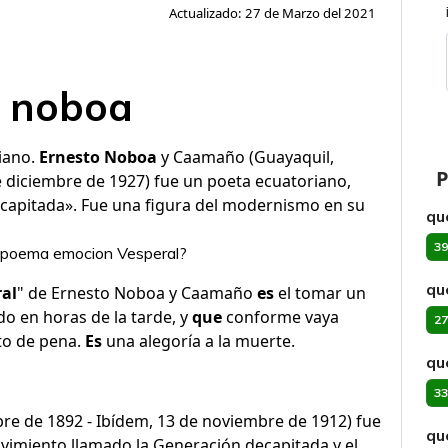
Actualizado: 27 de Marzo del 2021
o noboa
iano.
Ernesto Noboa
y Caamaño (Guayaquil,
P
e diciembre de 1927) fue un poeta ecuatoriano,
ecapitada». Fue una figura del modernismo en su
qu
39
el poema emocion Vesperal?
qu
al
" de Ernesto Noboa y Caamaño
es
el tomar un
o en horas de la tarde, y
que
conforme vaya
27
to de pena.
Es
una alegoría a la muerte.
qu
33
bre de 1892 - Ibídem, 13 de noviembre de 1912) fue
qu
ovimiento llamado la Generación decapitada y el