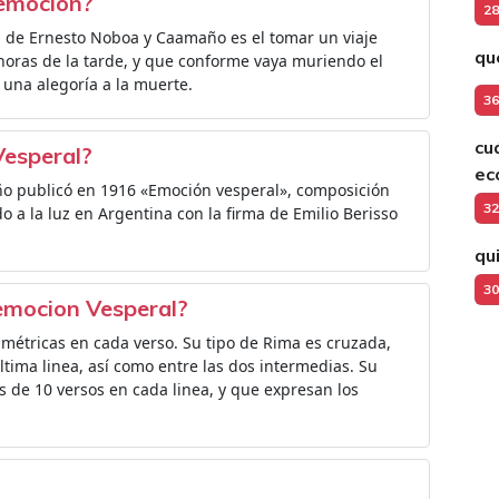
 emocion?
28
 de Ernesto Noboa y Caamaño es el tomar un viaje
qu
oras de la tarde, y que conforme vaya muriendo el
 una alegoría a la muerte.
36
cu
Vesperal?
ec
o publicó en 1916 «Emoción vesperal», composición
32
 a la luz en Argentina con la firma de Emilio Berisso
qu
30
 emocion Vesperal?
métricas en cada verso. Su tipo de Rima es cruzada,
ltima linea, así como entre las dos intermedias. Su
s de 10 versos en cada linea, y que expresan los