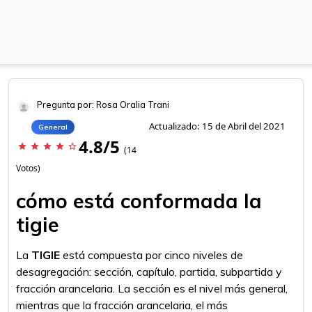
Pregunta por: Rosa Oralia Trani
Actualizado: 15 de Abril del 2021
General
4.8/5
star
star
star
star
star_border
(14
Votos)
cómo está conformada la
tigie
La
TIGIE
está compuesta por cinco niveles de
desagregación: sección, capítulo, partida, subpartida y
fracción arancelaria. La sección es el nivel más general,
mientras que la fracción arancelaria, el más