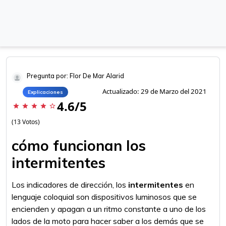
Pregunta por: Flor De Mar Alarid
Actualizado: 29 de Marzo del 2021
Explicaciones
4.6/5
star
star
star
star
star_border
(13 Votos)
cómo funcionan los
intermitentes
Los indicadores de dirección, los
intermitentes
en
lenguaje coloquial son dispositivos luminosos que se
encienden y apagan a un ritmo constante a uno de los
lados de la moto para hacer saber a los demás que se