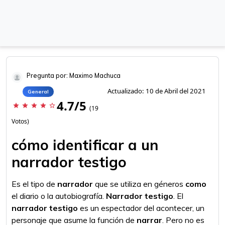
Pregunta por: Maximo Machuca
Actualizado: 10 de Abril del 2021
General
4.7/5
star
star
star
star
star_border
(19
Votos)
cómo identificar a un
narrador testigo
Es el tipo de
narrador
que se utiliza en géneros
como
el diario o la autobiografía.
Narrador testigo
. El
narrador testigo
es un espectador del acontecer, un
personaje que asume la función de
narrar
. Pero no es