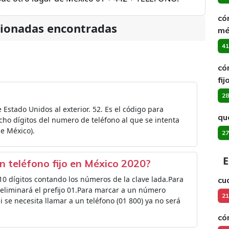
có
cionadas encontradas
mé
41
có
fij
28
Estado Unidos al exterior. 52. Es el código para
qu
cho dígitos del numero de teléfono al que se intenta
de México).
27
E
n teléfono fijo en México 2020?
 10 dígitos contando los números de la clave lada.Para
cuá
eliminará el prefijo 01.Para marcar a un número
21
Si se necesita llamar a un teléfono (01 800) ya no será
có