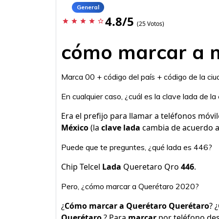
General
4.8/5
star
star
star
star
star_border
(25 Votos)
cómo marcar a 
Marca 00 + código del país + código de la ci
En cualquier caso, ¿cuál es la clave lada de l
Era el prefijo para llamar a teléfonos móvi
México
(la
clave lada
cambia de acuerdo a
Puede que te preguntes, ¿qué lada es 446?
Chip Telcel
Lada
Queretaro Qro
446
.
Pero, ¿cómo marcar a Querétaro 2020?
¿
Cómo marcar a Querétaro Querétaro
? ¿
Querétaro
? Para
marcar
por teléfono des