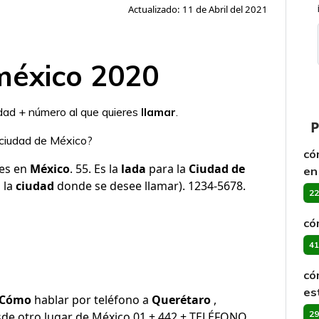
Actualizado: 11 de Abril del 2021
méxico 2020
udad + número al que quieres
llamar
.
P
a ciudad de México?
có
les en
México
. 55. Es la
lada
para la
Ciudad de
en
 la
ciudad
donde se desee llamar). 1234-5678.
22
có
41
có
es
Cómo
hablar por teléfono a
Querétaro
,
29
de otro lugar de México 01 + 442 + TELÉFONO.