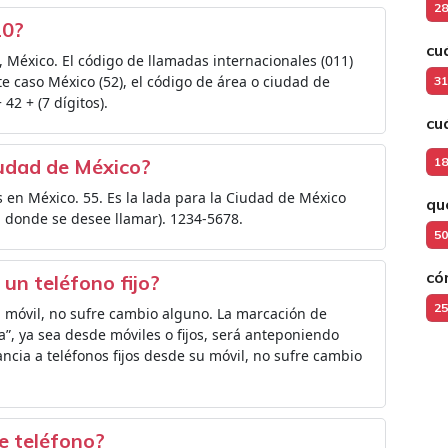
28
20?
cu
México. El código de llamadas internacionales (011)
te caso México (52), el código de área o ciudad de
31
42 + (7 dígitos).
cu
ciudad de México?
18
es en México. 55. Es la lada para la Ciudad de México
qu
d donde se desee llamar). 1234-5678.
50
có
un teléfono fijo?
25
su móvil, no sufre cambio alguno. La marcación de
a”, ya sea desde móviles o fijos, será anteponiendo
ancia a teléfonos fijos desde su móvil, no sufre cambio
e teléfono?