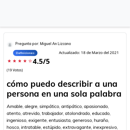
Pregunta por: Miguel An Lizcano
Actualizado: 18 de Marzo del 2021
Definiciones
4.5/5
star
star
star
star
star_border
(19 Votos)
cómo puedo describir a una
persona en una sola palabra
Amable, alegre, simpático, antipático, apasionado,
atento, atrevido, trabajador, atolondrado, educado,
ingenioso, exigente, entusiasta, generoso, huraño,
hosco, intratable, estúpido, extravagante, inexpresivo,