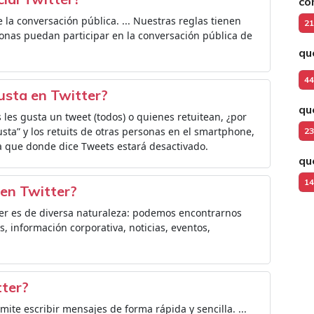
có
de la conversación pública. ... Nuestras reglas tienen
21
sonas puedan participar en la conversación pública de
qu
44
usta en Twitter?
qu
 les gusta un tweet (todos) o quienes retuitean, ¿por
gusta” y los retuits de otras personas en el smartphone,
23
ya que donde dice Tweets estará desactivado.
qu
14
en Twitter?
ter es de diversa naturaleza: podemos encontrarnos
s, información corporativa, noticias, eventos,
tter?
mite escribir mensajes de forma rápida y sencilla. ...