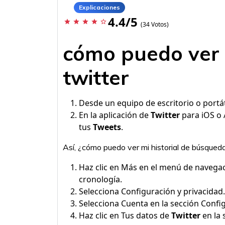
Explicaciones
4.4/5
star
star
star
star
star_border
(34 Votos)
cómo puedo ver 
twitter
Desde un equipo de escritorio o portátil
En la aplicación de
Twitter
para iOS o A
tus
Tweets
.
Así, ¿cómo puedo ver mi historial de búsqued
Haz clic en Más en el menú de navegaci
cronología.
Selecciona Configuración y privacidad.
Selecciona Cuenta en la sección Confi
Haz clic en Tus datos de
Twitter
en la 