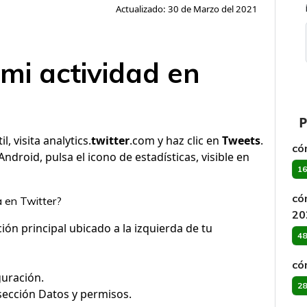
Actualizado: 30 de Marzo del 2021
mi actividad en
P
, visita analytics.
twitter
.com y haz clic en
Tweets
.
có
ndroid, pulsa el icono de estadísticas, visible en
16
có
a en Twitter?
20
ón principal ubicado a la izquierda de tu
48
có
guración.
28
sección Datos y permisos.