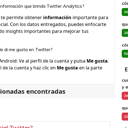
có
información que brinda Twitter Analytics?
30
 te permite obtener
información
importante para
ocial. Con los datos entregados, puedes enfocarte
qu
do insights importantes para mejorar tus
20
có
le di me gusta en Twitter?
50
ndroid: Ve al perfil de la cuenta y pulsa
Me gusta
.
l de la cuenta y haz clic en
Me gusta
en la parte
E
cu
y 
cionadas encontradas
24
qu
22
cial Twitter?