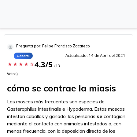
Pregunta por: Felipe Francisco Zacateco
Actualizado: 14 de Abril del 2021
General
4.3/5
star
star
star
star
star_border
(13
Votos)
cómo se contrae la miasis
Las moscas más frecuentes son especies de
Gasterophilus intestinalis e Hypoderma. Estas moscas
infestan caballos y ganado; las personas
se
contagian
mediante el contacto con animales infestados o, con
menos frecuencia, con la deposición directa de los