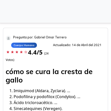
Pregunta por: Gabriel Omar Terrero
Actualizado: 14 de Abril del 2021
Cuerpo Humano
4.4/5
star
star
star
star
star_border
(24
Votos)
cómo se cura la cresta de
gallo
Imiquimod (Aldara, Zyclara). ...
Podofilina y podofilox (Condylox). ...
Ácido tricloroacético. ...
Sinecatequines (Veregen).