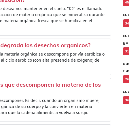
45
ue deseamos mantener en el suelo. "K2" es el llamado
cu
fracción de materia orgánica que se mineraliza durante
 de materia orgánica fresca que se humifica en el
34
cu
g
e degrada los desechos organicos?
31
 la materia orgánica se descompone por vía aeróbica o
l ciclo aeróbico (con alta presencia de oxígeno) de
qu
nu
26
s que descomponen la materia de los
cu
descomponer. Es decir, cuando un organismo muere,
36
rgánica de su cuerpo y la convierten en materia
para que la cadena alimenticia vuelva a surgir.