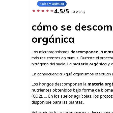
Física y Química
4.5/5
star
star
star
star
star_border
(34 Votos)
cómo se descom
orgánica
Los microorganismos
descomponen la mate
más resistentes en humus. Durante el proces
nitrógeno del suelo. La
materia orgánica
y e
En consecuencia, ¿qué organismos efectuan l
Los hongos descomponen la
materia org
nutrientes obtenidos bajo forma de bioma
(CO2). ... En los suelos agrícolas, los pro
disponible para las plantas.
Sabiendo esto, ¿qué organismos descompone