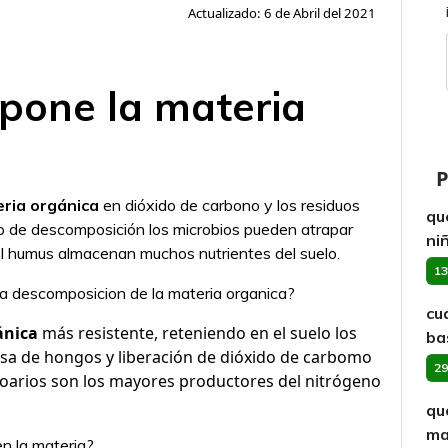
Actualizado: 6 de Abril del 2021
pone la materia
P
ria orgánica
en dióxido de carbono y los residuos
qu
o de descomposición los microbios pueden atrapar
ni
l humus almacenan muchos nutrientes del suelo.
13
a descomposicion de la materia organica?
cu
ánica
más resistente, reteniendo en el suelo los
ba
sa de hongos y liberación de dióxido de carbomo
29
tozoarios son los mayores productores del nitrógeno
qu
ma
n la materia?