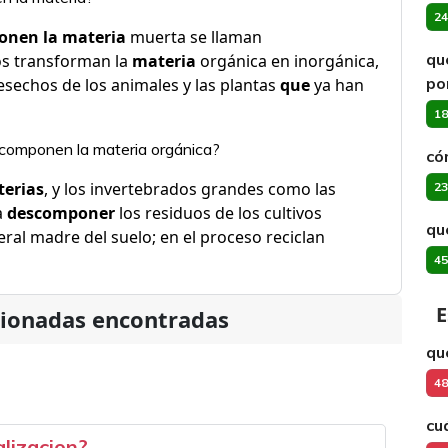
24
onen la materia
muerta se llaman
qu
s transforman la
materia
orgánica en inorgánica,
po
esechos de los animales y las plantas
que
ya han
18
scomponen la materia orgánica?
có
terias
, y los invertebrados grandes como las
23
a
descomponer
los residuos de los cultivos
qu
ral madre del suelo; en el proceso reciclan
45
E
cionadas encontradas
qu
48
cu
alizacion?