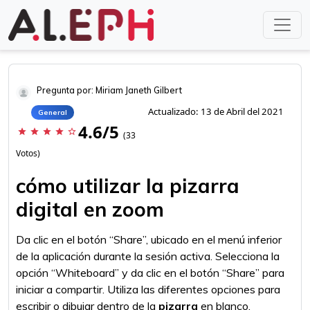
Pregunta por: Miriam Janeth Gilbert
Actualizado: 13 de Abril del 2021
General
4.6/5
star
star
star
star
star_border
(33
Votos)
cómo utilizar la pizarra
digital en zoom
Da clic en el botón “Share”, ubicado en el menú inferior
de la aplicación durante la sesión activa. Selecciona la
opción “Whiteboard” y da clic en el botón “Share” para
iniciar a compartir. Utiliza las diferentes opciones para
escribir o dibujar dentro de la
pizarra
en blanco.