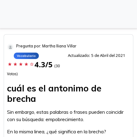
Pregunta por: Martha Iliana Villar
Actualizado: 5 de Abril del 2021
Vocabulario
4.3/5
star
star
star
star
star_border
(30
Votos)
cuál es el antonimo de
brecha
Sin embargo, estas palabras o frases pueden coincidir
con su búsqueda: empobrecimiento.
En la misma linea, ¿qué significa en la brecha?