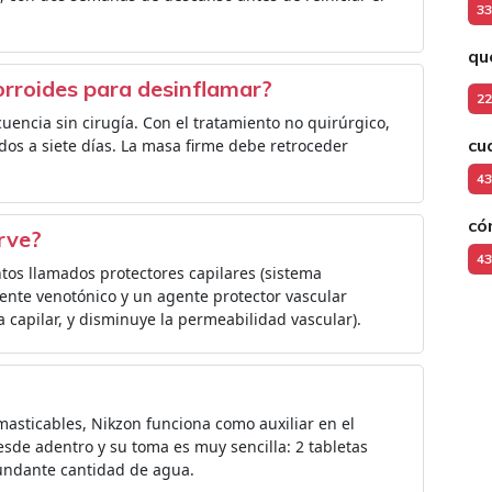
33
qu
rroides para desinflamar?
22
uencia sin cirugía. Con el tratamiento no quirúrgico,
cu
dos a siete días. La masa firme debe retroceder
43
có
rve?
43
os llamados protectores capilares (sistema
ente venotónico y un agente protector vascular
a capilar, y disminuye la permeabilidad vascular).
asticables, Nikzon funciona como auxiliar en el
sde adentro y su toma es muy sencilla: 2 tabletas
ndante cantidad de agua.