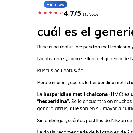
Alimentos
4.7/5
star
star
star
star
star_border
(45 Votos)
cuál es el gener
Ruscus aculeatus, hesperidina metilchalcona y
No obstante, ¿cómo se llama el generico de 
Ruscus aculeatus/ác.
Pero también, ¿qué es la hesperidina metil c
La
hesperidina metil chalcona
(HMC) es u
“
hesperidina
”. Se le encuentra en muchas 
género citrus,
que
son en su mayoría culti
Sin embargo, ¿cuántas pastillas de Nikzon se
La dosis recomendada de
Nikzon
es de 2 