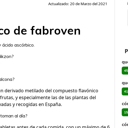
Actualizado: 20 de Marzo del 2021
ico de fabroven
 ácido ascórbico.
P
Nikzon?
qu
45
halcona?
qu
n derivado metilado del compuesto flavónico
41
frutas, y especialmente las de las plantas del
có
vadas y recogidas en España.
15
 toman al día?
có
tabletas antes de cada comida, con un máximo de 6