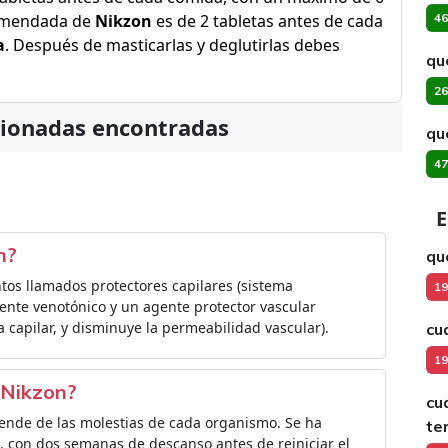
comendada de
Nikzon
es de 2 tabletas antes de cada
46
a
. Después de masticarlas y deglutirlas debes
qu
26
cionadas encontradas
qu
47
E
n?
qué
os llamados protectores capilares (sistema
19
ente venotónico y un agente protector vascular
a capilar, y disminuye la permeabilidad vascular).
cu
19
 Nikzon?
cu
ende de las molestias de cada organismo. Se ha
te
, con dos semanas de descanso antes de reiniciar el