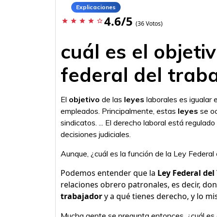
Explicaciones
4.6/5
star
star
star
star
star_border
(36 Votos)
cuál es el objetiv
federal del trab
El
objetivo
de las
leyes
laborales es igualar
empleados. Principalmente, estas
leyes
se oc
sindicatos. ... El derecho laboral está regulado
decisiones judiciales.
Aunque, ¿cuál es la función de la Ley Federal
Podemos entender que la
Ley Federal del
relaciones obrero patronales, es decir, do
trabajador
y a qué tienes derecho, y lo mis
Mucha gente se pregunta entonces, ¿cuál es e