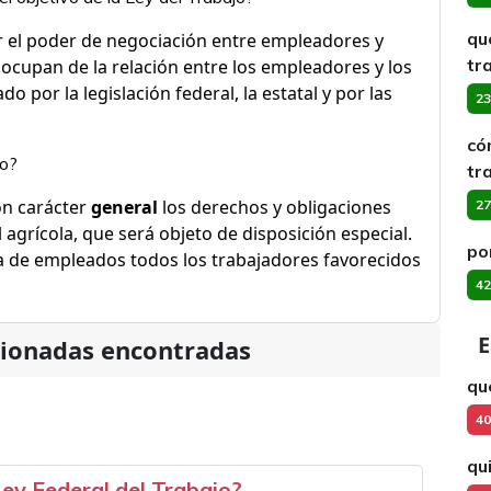
qu
r el poder de negociación entre empleadores y
tr
ocupan de la relación entre los empleadores y los
do por la legislación federal, la estatal y por las
23
có
jo?
tr
n carácter
general
los derechos y obligaciones
27
 agrícola, que será objeto de disposición especial.
po
a de empleados todos los trabajadores favorecidos
42
E
cionadas encontradas
qué
40
qu
Ley Federal del Trabajo?