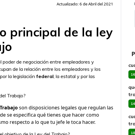
Actualizado: 6 de Abril del 2021
o principal de la ley
ajo
P
 el poder de negociación entre empleadores y
cu
upan de la relación entre los empleadores y los
16
 por la legislación
federal
, la estatal y por las
qu
tr
 del Trabajo?
14
 Trabajo
son disposiciones legales que regulan las
nde se especifica qué tienes que hacer como
cu
mo respecto a lo que tu jefe le toca hacer.
tr
18
l objetivo de la Ley del Trabajo?