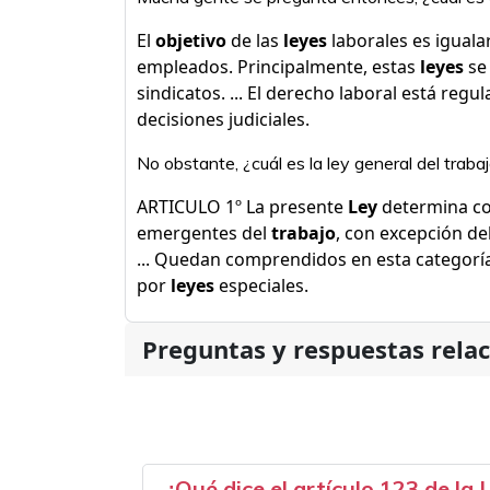
El
objetivo
de las
leyes
laborales es iguala
empleados. Principalmente, estas
leyes
se 
sindicatos. ... El derecho laboral está regula
decisiones judiciales.
No obstante, ¿cuál es la ley general del traba
ARTICULO 1º La presente
Ley
determina co
emergentes del
trabajo
, con excepción del
... Quedan comprendidos en esta categorí
por
leyes
especiales.
Preguntas y respuestas rela
¿Qué dice el artículo 123 de la 