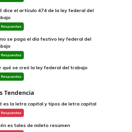
é dice el artículo 474 de la ley federal del
abajo
 Respuestas
mo se paga el día festivo ley federal del
abajo
 Respuestas
r qué se creó la ley federal del trabajo
 Respuestas
s Tendencia
 es la letra capital y tipos de letra capital
 Respuestas
ién es tales de mileto resumen