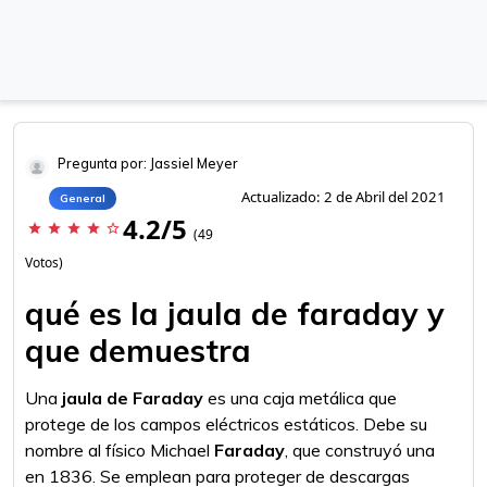
Pregunta por: Jassiel Meyer
Actualizado: 2 de Abril del 2021
General
4.2/5
star
star
star
star
star_border
(49
Votos)
qué es la jaula de faraday y
que demuestra
Una
jaula de Faraday
es una caja metálica que
protege de los campos eléctricos estáticos. Debe su
nombre al físico Michael
Faraday
, que construyó una
en 1836. Se emplean para proteger de descargas