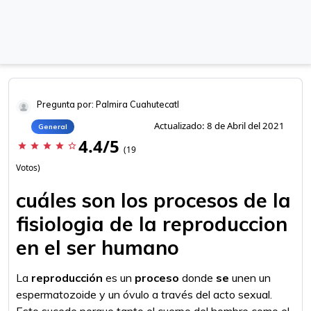
Pregunta por: Palmira Cuahutecatl
Actualizado: 8 de Abril del 2021
General
4.4/5
star
star
star
star
star_border
(19
Votos)
cuáles son los procesos de la
fisiologia de la reproduccion
en el ser humano
La
reproducción
es un
proceso
donde
se
unen un
espermatozoide y un óvulo a través del acto sexual.