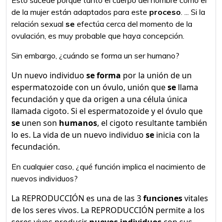
Esto sucede porque tanto el cuerpo del hombre como el
de la mujer están adaptados para este
proceso
. ... Si la
relación sexual
se
efectúa cerca del momento de la
ovulación, es muy probable que haya concepción.
Sin embargo, ¿cuándo se forma un ser humano?
Un nuevo individuo
se forma
por la unión de un
espermatozoide con un óvulo, unión que
se
llama
fecundación y que da origen a una célula única
llamada cigoto. Si el espermatozoide y el óvulo que
se
unen son
humanos
, el cigoto resultante también
lo es. La vida de un nuevo individuo
se
inicia con la
fecundación.
En cualquier caso, ¿qué función implica el nacimiento de
nuevos individuos?
La REPRODUCCIÓN es una de las 3
funciones
vitales
de los seres vivos. La REPRODUCCIÓN permite a los