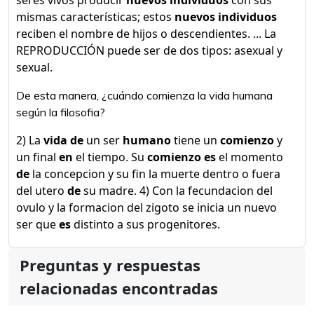
seres vivos producir
nuevos individuos
con sus
mismas características; estos
nuevos individuos
reciben el nombre de hijos o descendientes. ... La
REPRODUCCIÓN puede ser de dos tipos: asexual y
sexual.
De esta manera, ¿cuándo comienza la vida humana
según la filosofia?
2) La
vida de
un ser
humano
tiene un
comienzo
y
un final
en
el tiempo. Su
comienzo es
el momento
de
la concepcion y su fin la muerte dentro o fuera
del utero
de
su madre. 4) Con la fecundacion del
ovulo y la formacion del zigoto se inicia un nuevo
ser que
es
distinto a sus progenitores.
Preguntas y respuestas
relacionadas encontradas