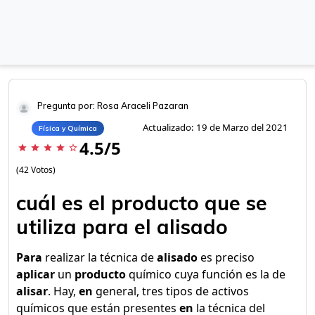
Pregunta por: Rosa Araceli Pazaran
Actualizado: 19 de Marzo del 2021
Física y Química
4.5/5
star
star
star
star
star_border
(42 Votos)
cuál es el producto que se
utiliza para el alisado
Para
realizar la técnica de
alisado
es preciso
aplicar
un
producto
químico cuya función es la de
alisar
. Hay,
en
general, tres tipos de activos
químicos que están presentes
en
la técnica del