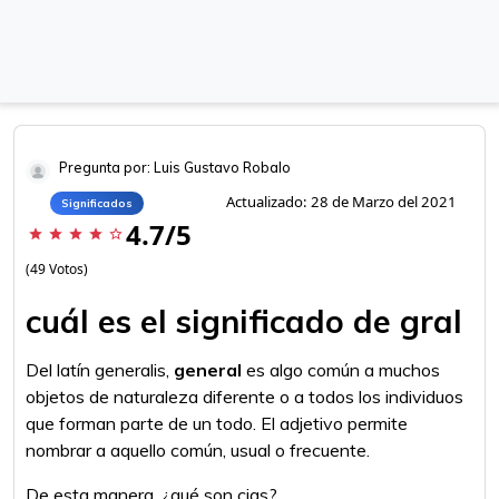
Pregunta por: Luis Gustavo Robalo
Actualizado: 28 de Marzo del 2021
Significados
4.7/5
star
star
star
star
star_border
(49 Votos)
cuál es el significado de gral
Del latín generalis,
general
es algo común a muchos
objetos de naturaleza diferente o a todos los individuos
que forman parte de un todo. El adjetivo permite
nombrar a aquello común, usual o frecuente.
De esta manera, ¿qué son cias?