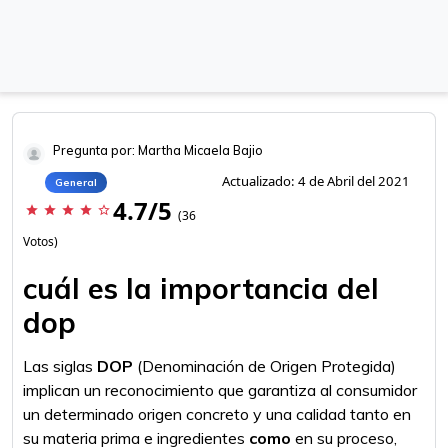
Pregunta por: Martha Micaela Bajio
Actualizado: 4 de Abril del 2021
General
4.7/5
star
star
star
star
star_border
(36
Votos)
cuál es la importancia del
dop
Las siglas
DOP
(Denominación de Origen Protegida)
implican un reconocimiento que garantiza al consumidor
un determinado origen concreto y una calidad tanto en
su materia prima e ingredientes
como
en su proceso,