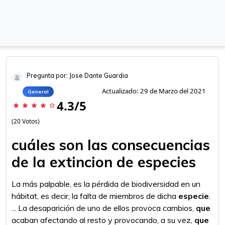
Pregunta por: Jose Dante Guardia
Actualizado: 29 de Marzo del 2021
General
4.3/5
star
star
star
star
star_border
(20 Votos)
cuáles son las consecuencias
de la extincion de especies
La más palpable, es la pérdida de biodiversidad en un
hábitat, es decir, la falta de miembros de dicha
especie
.
... La desaparición de uno de ellos provoca cambios,
que
acaban afectando al resto y provocando, a su vez,
que