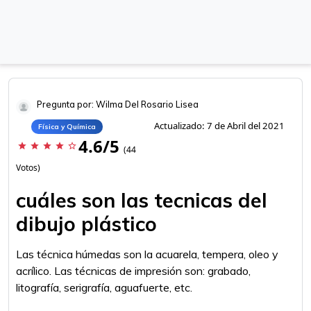
Pregunta por: Wilma Del Rosario Lisea
Actualizado: 7 de Abril del 2021
Física y Química
4.6/5
star
star
star
star
star_border
(44
Votos)
cuáles son las tecnicas del
dibujo plástico
Las técnica húmedas son la acuarela, tempera, oleo y
acrílico. Las técnicas de impresión son: grabado,
litografía, serigrafía, aguafuerte, etc.