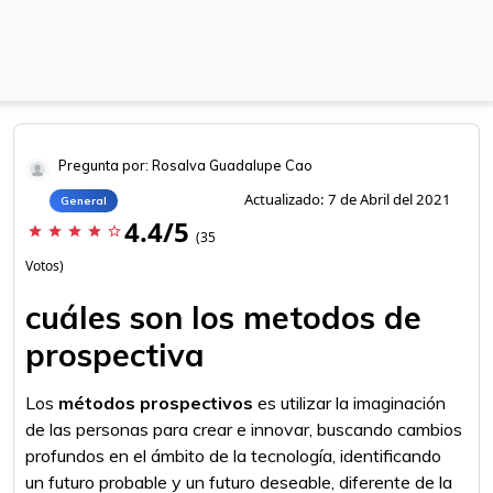
Pregunta por: Rosalva Guadalupe Cao
Actualizado: 7 de Abril del 2021
General
4.4/5
star
star
star
star
star_border
(35
Votos)
cuáles son los metodos de
prospectiva
Los
métodos prospectivos
es utilizar la imaginación
de las personas para crear e innovar, buscando cambios
profundos en el ámbito de la tecnología, identificando
un futuro probable y un futuro deseable, diferente de la