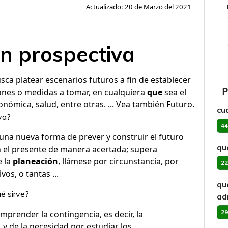
Actualizado: 20 de Marzo del 2021
on prospectiva
sca platear escenarios futuros a fin de establecer
P
iones o medidas a tomar, en cualquiera
que
sea el
económica, salud, entre otras. ... Vea también Futuro.
cu
va?
44
una nueva forma de prever y construir el futuro
qu
en el presente de manera acertada; supera
e la
planeación
, llámese por circunstancia, por
22
vos, o tantas ...
qu
é sirve?
ad
29
mprender la contingencia, es decir, la
 y de la necesidad por estudiar los