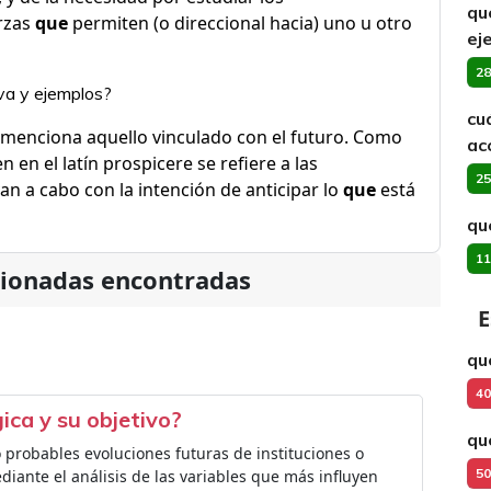
qu
erzas
que
permiten (o direccional hacia) uno u otro
ej
28
va y ejemplos?
cu
menciona aquello vinculado con el futuro. Como
ac
n en el latín prospicere se refiere a las
25
van a cabo con la intención de anticipar lo
que
está
qu
11
cionadas encontradas
E
qu
40
ica y su objetivo?
qu
o probables evoluciones futuras de instituciones o
50
iante el análisis de las variables que más influyen