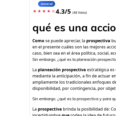
General
4.3/5
star
star
star
star
star_border
(48 Votos)
qué es una acci
Como
se puede apreciar, la
prospectiva
bu
en el presente cuáles son las mejores acc
caso, bien sea en el área política, social, 
Sin embargo, ¿qué es la planeación prospecti
La
planeación prospectiva
estratégica es 
mediante la anticipación, a fin de actuar 
ampliamente los tradicionales enfoques d
disponibilidad, por contingencia, por objeti
Sin embargo, ¿qué es la prospectiva y para qu
La
prospectiva
brinda la posibilidad de: Co
incertidumbre
que
rodea la idea de futuro,