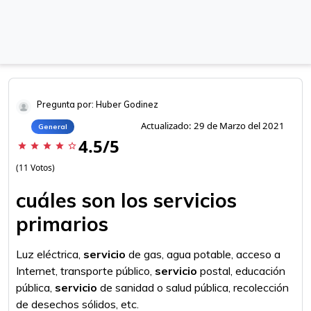
Pregunta por: Huber Godinez
Actualizado: 29 de Marzo del 2021
General
4.5/5
star
star
star
star
star_border
(11 Votos)
cuáles son los servicios
primarios
Luz eléctrica,
servicio
de gas, agua potable, acceso a
Internet, transporte público,
servicio
postal, educación
pública,
servicio
de sanidad o salud pública, recolección
de desechos sólidos, etc.