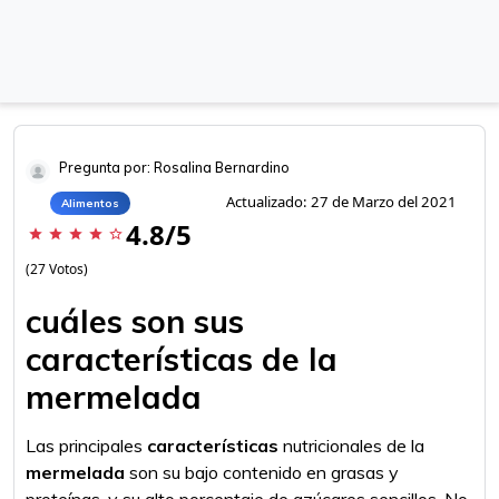
Pregunta por: Rosalina Bernardino
Actualizado: 27 de Marzo del 2021
Alimentos
4.8/5
star
star
star
star
star_border
(27 Votos)
cuáles son sus
características de la
mermelada
Las principales
características
nutricionales de la
mermelada
son su bajo contenido en grasas y