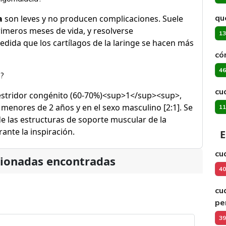
qu
a
son leves y no producen complicaciones. Suele
rimeros meses de vida, y resolverse
13
edida que los cartílagos de la laringe se hacen más
có
46
a?
cu
e estridor congénito (60-70%)<sup>1</sup><sup>,
enores de 2 años y en el sexo masculino [2:1]. Se
11
e las estructuras de soporte muscular de la
ante la inspiración.
E
cu
cionadas encontradas
40
cu
pe
39