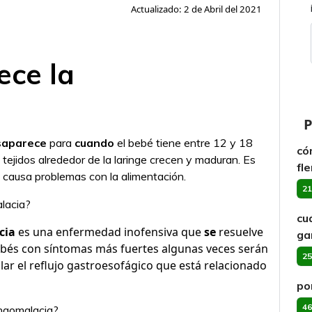
Actualizado: 2 de Abril del 2021
ce la
P
saparece
para
cuando
el bebé tiene entre 12 y 18
có
tejidos alrededor de la laringe crecen y maduran. Es
fl
si causa problemas con la alimentación.
21
alacia?
cu
cia
es una enfermedad inofensiva que
se
resuelve
ga
 bebés con síntomas más fuertes algunas veces serán
25
r el reflujo gastroesofágico que está relacionado
po
46
ingomalacia?