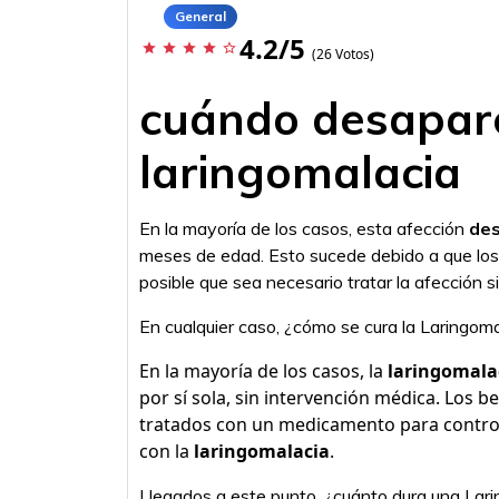
General
4.2/5
star
star
star
star
star_border
(26 Votos)
cuándo desapare
laringomalacia
En la mayoría de los casos, esta afección
de
meses de edad. Esto sucede debido a que los 
posible que sea necesario tratar la afección 
En cualquier caso, ¿cómo se cura la Laringom
En la mayoría de los casos, la
laringomala
por sí sola, sin intervención médica. Los
tratados con un medicamento para controla
con la
laringomalacia
.
Llegados a este punto, ¿cuánto dura una Lar