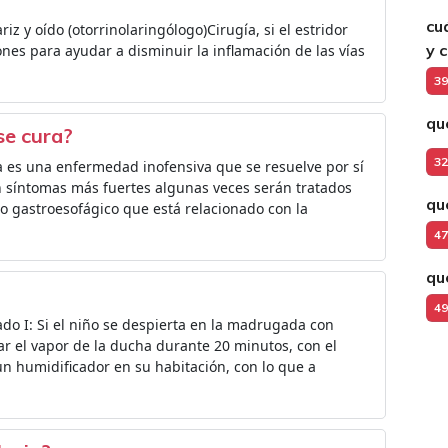
cu
iz y oído (otorrinolaringólogo)Cirugía, si el estridor
y c
es para ayudar a disminuir la inflamación de las vías
39
qu
se cura?
32
ia es una enfermedad inofensiva que se resuelve por sí
n síntomas más fuertes algunas veces serán tratados
qu
o gastroesofágico que está relacionado con la
47
qu
49
do I: Si el niño se despierta en la madrugada con
ar el vapor de la ducha durante 20 minutos, con el
n humidificador en su habitación, con lo que a