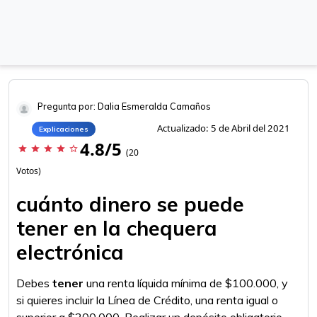
Pregunta por: Dalia Esmeralda Camaños
Actualizado: 5 de Abril del 2021
Explicaciones
4.8/5
star
star
star
star
star_border
(20
Votos)
cuánto dinero se puede
tener en la chequera
electrónica
Debes
tener
una renta líquida mínima de $100.000, y
si quieres incluir la Línea de Crédito, una renta igual o