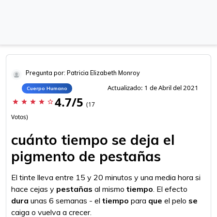
Pregunta por: Patricia Elizabeth Monroy
Actualizado: 1 de Abril del 2021
Cuerpo Humano
4.7/5
star
star
star
star
star_border
(17
Votos)
cuánto tiempo se deja el
pigmento de pestañas
El tinte lleva entre 15 y 20 minutos y una media hora si
hace cejas y
pestañas
al mismo
tiempo
. El efecto
dura
unas 6 semanas - el
tiempo
para
que
el pelo
se
caiga o vuelva a crecer.