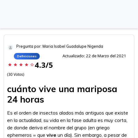
Pregunta por: Maria Isabel Guadalupe Nigenda
Actualizado: 22 de Marzo del 2021
Definiciones
4.3/5
star
star
star
star
star_border
(30 Votos)
cuánto vive una mariposa
24 horas
Es el orden de insectos alados más antiguos que existe
en la actualidad, su vida en la fase adulta es muy corta,
de donde deriva el nombre del grupo (en griego
ephemeros = que
vive
un día). Sin embargo, a pesar de