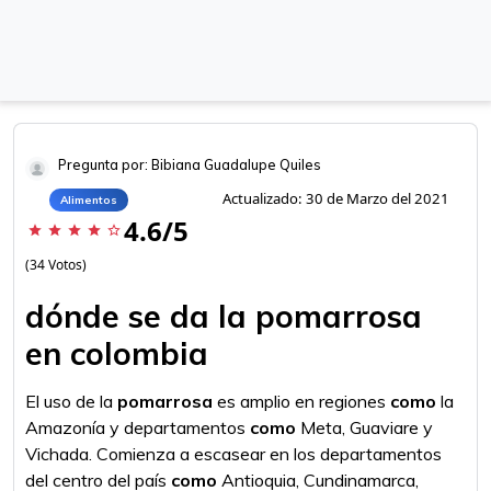
Pregunta por: Bibiana Guadalupe Quiles
Actualizado: 30 de Marzo del 2021
Alimentos
4.6/5
star
star
star
star
star_border
(34 Votos)
dónde se da la pomarrosa
en colombia
El uso de la
pomarrosa
es amplio en regiones
como
la
Amazonía y departamentos
como
Meta, Guaviare y
Vichada. Comienza a escasear en los departamentos
del centro del país
como
Antioquia, Cundinamarca,