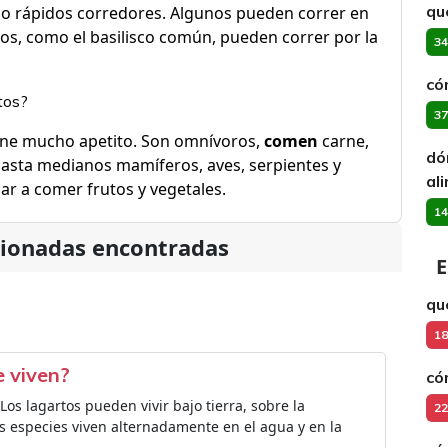
qué
o rápidos corredores. Algunos pueden correr en
nos, como el basilisco común, pueden correr por la
34
có
tos?
37
ene mucho apetito. Son omnívoros,
comen
carne,
dó
hasta medianos mamíferos, aves, serpientes y
al
ar a comer frutos y vegetales.
14
cionadas encontradas
E
qu
18
e viven?
có
 Los lagartos pueden vivir bajo tierra, sobre la
22
as especies viven alternadamente en el agua y en la