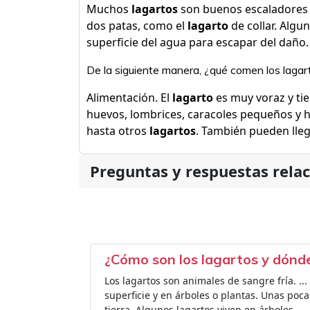
Muchos
lagartos
son buenos escaladores 
dos patas, como el
lagarto
de collar. Algu
superficie del agua para escapar del daño.
De la siguiente manera, ¿qué comen los lagar
Alimentación. El
lagarto
es muy voraz y ti
huevos, lombrices, caracoles pequeños y 
hasta otros
lagartos
. También pueden lleg
Preguntas y respuestas rela
¿Cómo son los lagartos y dónd
Los lagartos son animales de sangre fría. ...
superficie y en árboles o plantas. Unas poc
tierra. Algunos lagartos viven en árboles.