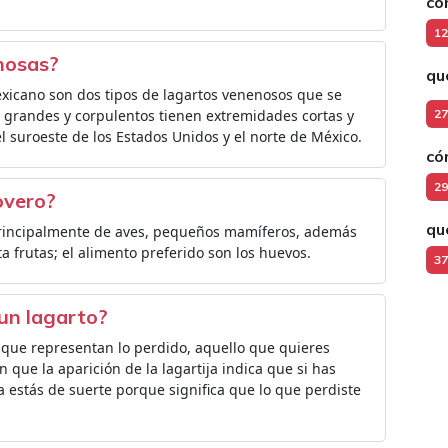
có
12
enosas?
qu
exicano son dos tipos de lagartos venenosos que se
 grandes y corpulentos tienen extremidades cortas y
27
l suroeste de los Estados Unidos y el norte de México.
có
29
overo?
qu
principalmente de aves, pequeños mamíferos, además
ta frutas; el alimento preferido son los huevos.
37
un lagarto?
es que representan lo perdido, aquello que quieres
 que la aparición de la lagartija indica que si has
da estás de suerte porque significa que lo que perdiste