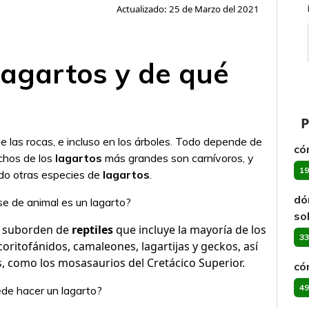
Actualizado: 25 de Marzo del 2021
lagartos y de qué
P
de las rocas, e incluso en los árboles. Todo depende de
có
Muchos de los
lagartos
más grandes son carnívoros, y
19
ndo otras especies de
lagartos
.
dó
e de animal es un lagarto?
so
 un suborden de
reptiles
que incluye la mayoría de los
33
oritofánidos, camaleones, lagartijas y geckos, así
, como los mosasaurios del Cretácico Superior.
có
49
de hacer un lagarto?