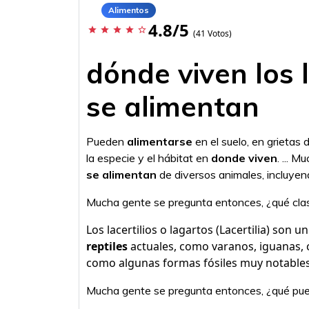
Alimentos
4.8/5
star
star
star
star
star_border
(41 Votos)
dónde viven los 
se alimentan
Pueden
alimentarse
en el suelo, en grietas 
la especie y el hábitat en
donde viven
. ... 
se alimentan
de diversos animales, incluye
Mucha gente se pregunta entonces, ¿qué clas
Los lacertilios o lagartos (Lacertilia) son
reptiles
actuales, como varanos, iguanas, c
como algunas formas fósiles muy notables
Mucha gente se pregunta entonces, ¿qué pue