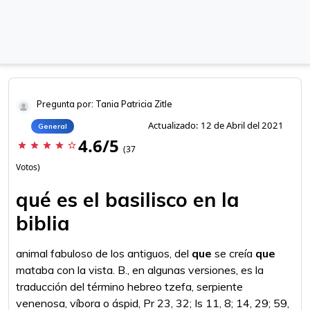
Pregunta por: Tania Patricia Zitle
Actualizado: 12 de Abril del 2021
General
4.6/5
star
star
star
star
star_border
(37
Votos)
qué es el basilisco en la
biblia
animal fabuloso de los antiguos, del
que
se creía
que
mataba con la vista. B., en algunas versiones, es la
traducción del término hebreo tzefa, serpiente
venenosa, víbora o áspid, Pr 23, 32; Is 11, 8; 14, 29; 59,