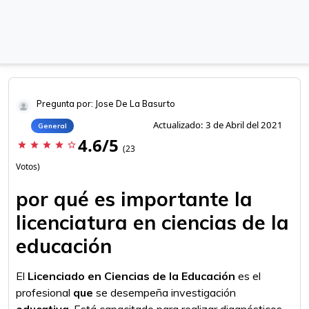
Pregunta por: Jose De La Basurto
Actualizado: 3 de Abril del 2021
General
4.6/5
star
star
star
star
star_border
(23
Votos)
por qué es importante la
licenciatura en ciencias de la
educación
El
Licenciado en Ciencias de la Educación
es el
profesional
que
se desempeña investigación