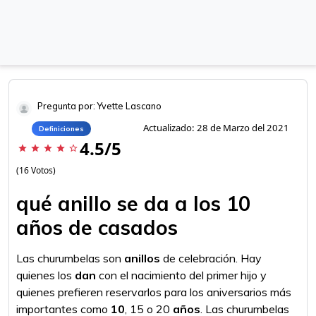
Pregunta por: Yvette Lascano
Actualizado: 28 de Marzo del 2021
Definiciones
4.5/5
star
star
star
star
star_border
(16 Votos)
qué anillo se da a los 10
años de casados
Las churumbelas son
anillos
de celebración. Hay
quienes los
dan
con el nacimiento del primer hijo y
quienes prefieren reservarlos para los aniversarios más
importantes como
10
, 15 o 20
años
. Las churumbelas