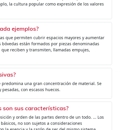
mplo, la cultura popular como expresión de los valores
dada ejemplos?
das que permiten cubrir espacios mayores y aumentar
 las bóvedas están formados por piezas denominadas
s que reciben y transmiten, llamadas empujes,
sivas?
e predomina una gran concentración de material. Se
uy pesadas, con escasos huecos.
 son sus características?
osición y orden de las partes dentro de un todo. ... Los
básicos, no son sujetos a consideraciones
on la esencia y la razón de ser del mismo sistema.