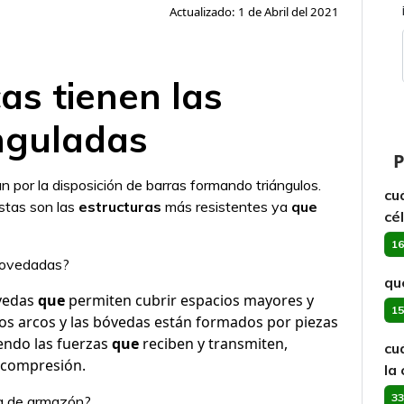
Actualizado: 1 de Abril del 2021
as tienen las
anguladas
P
n por la disposición de barras formando triángulos.
cu
Estas son las
estructuras
más resistentes ya
que
cé
16
abovedadas?
qu
vedas
que
permiten cubrir espacios mayores y
15
Los arcos y las bóvedas están formados por piezas
iendo las fuerzas
que
reciben y transmiten,
cu
 compresión.
la
33
ra de armazón?