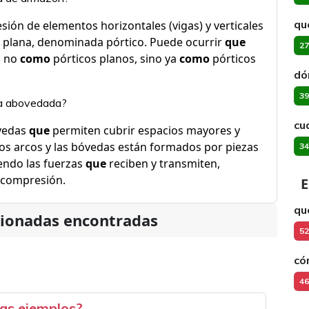
qu
sión de elementos horizontales (vigas) y verticales
plana, denominada pórtico. Puede ocurrir
que
27
o no
como
pórticos planos, sino ya
como
pórticos
dó
39
ra abovedada?
cuá
vedas
que
permiten cubrir espacios mayores y
Los arcos y las bóvedas están formados por piezas
34
iendo las fuerzas
que
reciben y transmiten,
 compresión.
E
qu
cionadas encontradas
52
có
46
vas ejemplos?