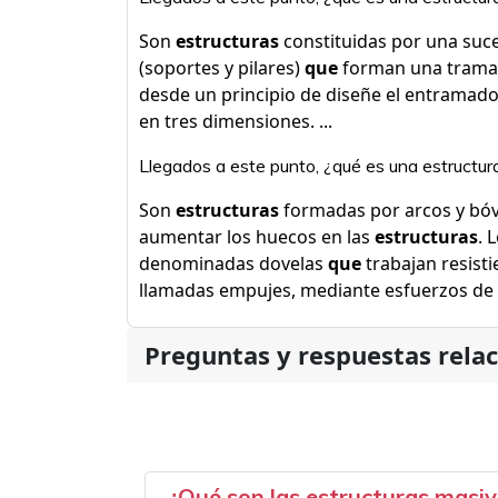
Son
estructuras
constituidas por una suce
(soportes y pilares)
que
forman una trama 
desde un principio de diseñe el entramad
en tres dimensiones. ...
Llegados a este punto, ¿qué es una estructu
Son
estructuras
formadas por arcos y bó
aumentar los huecos en las
estructuras
. 
denominadas dovelas
que
trabajan resist
llamadas empujes, mediante esfuerzos de
Preguntas y respuestas rela
¿Qué son las estructuras masi