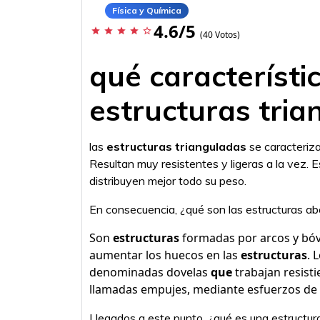
Física y Química
4.6/5
star
star
star
star
star_border
(40 Votos)
qué característic
estructuras tri
las
estructuras trianguladas
se caracteriza
Resultan muy resistentes y ligeras a la vez. 
distribuyen mejor todo su peso.
En consecuencia, ¿qué son las estructuras 
Son
estructuras
formadas por arcos y bó
aumentar los huecos en las
estructuras
. 
denominadas dovelas
que
trabajan resist
llamadas empujes, mediante esfuerzos de
Llegados a este punto, ¿qué es una estructu