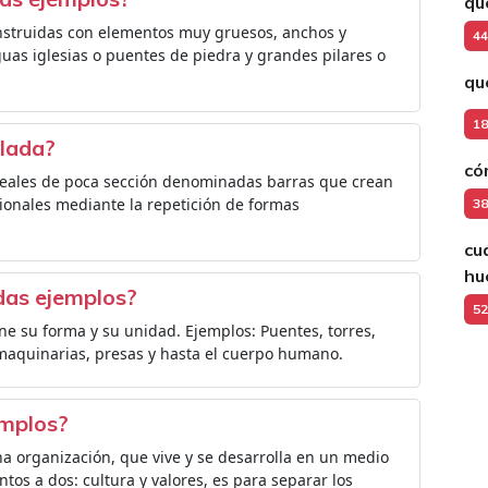
qu
nstruidas con elementos muy gruesos, anchos y
44
guas iglesias o puentes de piedra y grandes pilares o
qu
18
ulada?
có
neales de poca sección denominadas barras que crean
sionales mediante la repetición de formas
38
cu
hu
das ejemplos?
52
 su forma y su unidad. Ejemplos: Puentes, torres,
, maquinarias, presas y hasta el cuerpo humano.
emplos?
na organización, que vive y se desarrolla en un medio
ntos a dos: cultura y valores, es para separar los