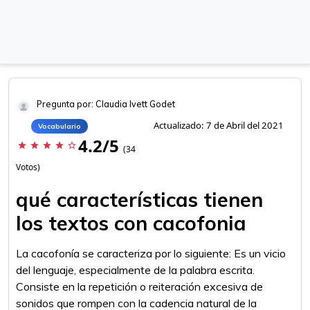
Pregunta por: Claudia Ivett Godet
Actualizado: 7 de Abril del 2021
Vocabulario
4.2/5
star
star
star
star
star_border
(34
Votos)
qué características tienen
los textos con cacofonia
La cacofonía se caracteriza por lo siguiente: Es un vicio
del lenguaje, especialmente de la palabra escrita.
Consiste en la repetición o reiteración excesiva de
sonidos que rompen con la cadencia natural de la