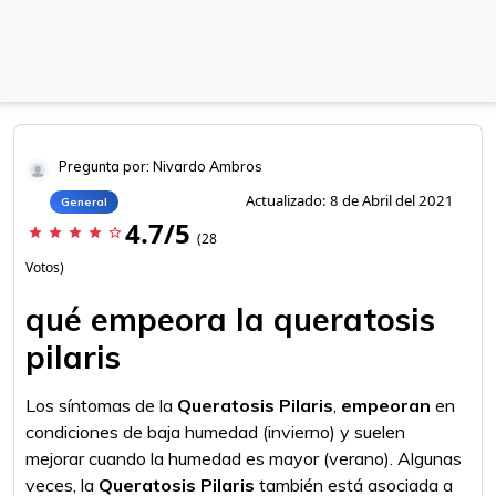
Pregunta por: Nivardo Ambros
Actualizado: 8 de Abril del 2021
General
4.7/5
star
star
star
star
star_border
(28
Votos)
qué empeora la queratosis
pilaris
Los síntomas de la
Queratosis Pilaris
,
empeoran
en
condiciones de baja humedad (invierno) y suelen
mejorar cuando la humedad es mayor (verano). Algunas
veces, la
Queratosis Pilaris
también está asociada a