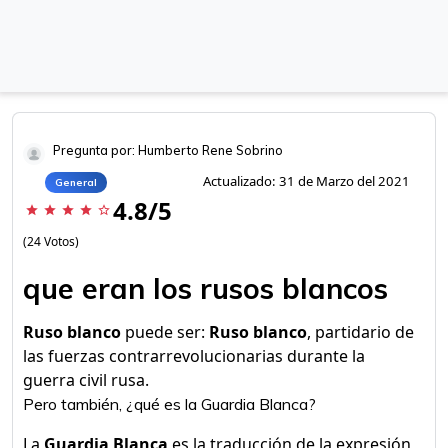
Pregunta por: Humberto Rene Sobrino
Actualizado: 31 de Marzo del 2021
General
4.8/5
star
star
star
star
star_border
(24 Votos)
que eran los rusos blancos
Ruso blanco
puede ser:
Ruso blanco
, partidario de
las fuerzas contrarrevolucionarias durante la
guerra civil rusa.
Pero también, ¿qué es la Guardia Blanca?
La
Guardia Blanca
es la traducción de la expresión