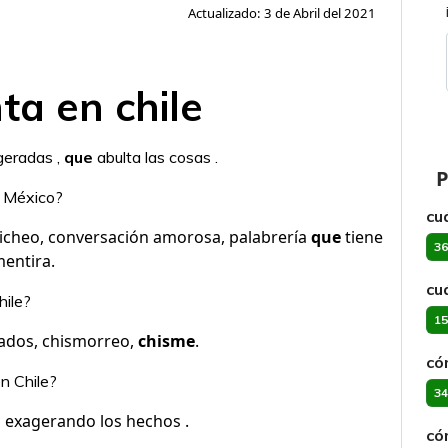
Actualizado: 3 de Abril del 2021
ta en chile
geradas ,
que
abulta las cosas .
P
n México?
cuá
hicheo, conversación amorosa, palabrería
que
tiene
36
entira.
cu
hile?
15
nados, chismorreo,
chisme
.
có
n Chile?
34
 , exagerando los hechos .
có