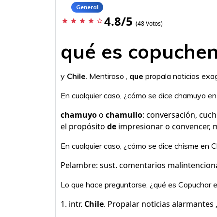
General
4.8/5
star
star
star
star
star_border
(48 Votos)
qué es copuchen
y
Chile
. Mentiroso ,
que
propala noticias exa
En cualquier caso, ¿cómo se dice chamuyo e
chamuyo
o
chamullo
: conversación, cuc
el propósito
de
impresionar o convencer, m
En cualquier caso, ¿cómo se dice chisme en C
Pelambre: sust. comentarios malintencio
Lo que hace preguntarse, ¿qué es Copuchar e
1. intr.
Chile
. Propalar noticias alarmantes