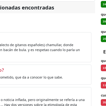
24
cionadas encontradas
qu
39
qu
20
alecto de gitanos españoles) chamullar, donde
 un bacán de bula. y es respetao cuando lo parla un
E
qu
18
o?
ometido, que da a conocer lo que sabe.
qu
11
cu
o noticia inflada, pero originalmente se refería a una
35
... Hay dos versiones sobre la etimología de esta