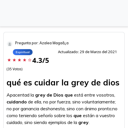
Pregunta por: Azalea Magaã¿a
Actualizado: 29 de Marzo del 2021
Espiritual
4.3/5
star
star
star
star
star_border
(35 Votos)
qué es cuidar la grey de dios
Apacentad la
grey de Dios que
está entre vosotros,
cuidando
de ella, no por fuerza, sino voluntariamente;
no por ganancia deshonesta, sino con ánimo pronto;no
como teniendo señorío sobre los
que
están a vuestro
cuidado, sino siendo ejemplos de la
grey
.